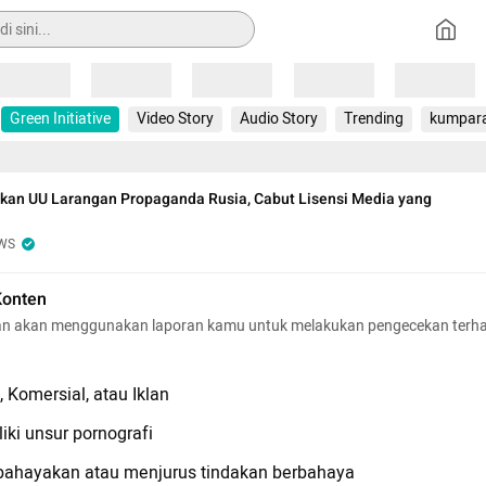
Loading
Loading
Loading
Loading
Loading
Green Initiative
Video Story
Audio Story
Trending
kumpar
kan UU Larangan Propaganda Rusia, Cabut Lisensi Media yang
WS
Konten
n akan menggunakan laporan kamu untuk melakukan pengecekan terh
 Komersial, atau Iklan
iki unsur pornografi
hayakan atau menjurus tindakan berbahaya