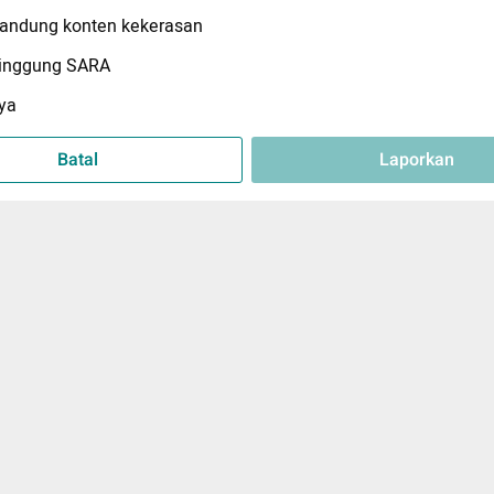
ndung konten kekerasan
inggung SARA
ya
Batal
Laporkan