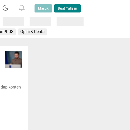
Masuk
Buat Tulisan
Loading
Loading
Lainnya
anPLUS
Opini & Cerita
adap konten