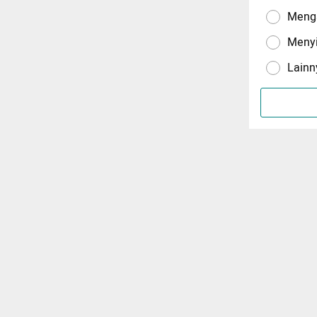
Menga
Meny
Lainn