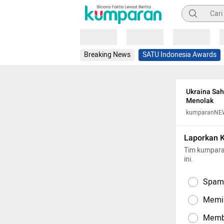
Pencarian
Loading
Loading
Loading
Breaking News
SATU Indonesia Awards
Ukraina Sah
Menolak
kumparanNE
Laporkan 
Tim kumpara
ini.
Spam,
Memil
Memba