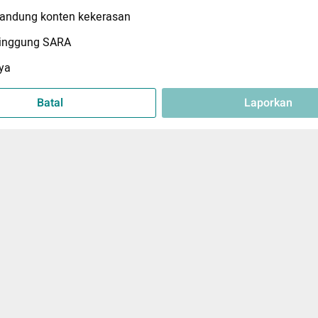
ndung konten kekerasan
inggung SARA
ya
Batal
Laporkan