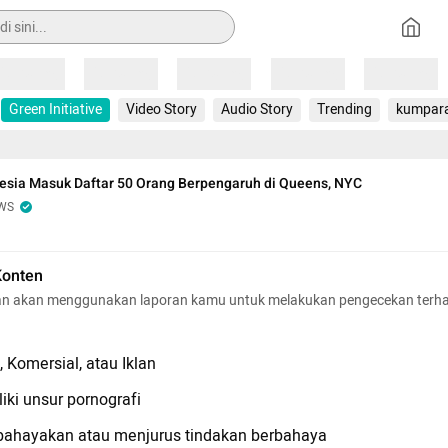
Loading
Loading
Loading
Loading
Loading
Green Initiative
Video Story
Audio Story
Trending
kumpar
esia Masuk Daftar 50 Orang Berpengaruh di Queens, NYC
WS
Konten
n akan menggunakan laporan kamu untuk melakukan pengecekan terh
 Komersial, atau Iklan
iki unsur pornografi
hayakan atau menjurus tindakan berbahaya