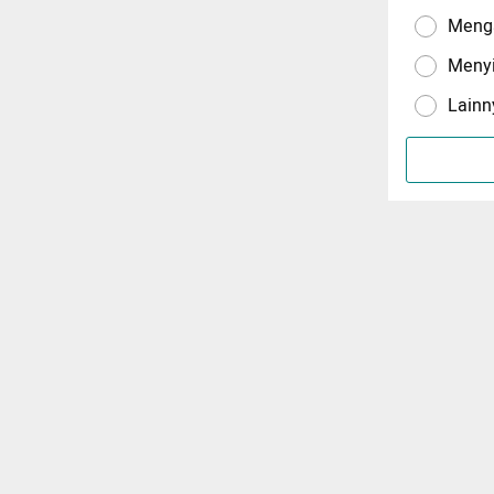
Menga
Meny
Lainn