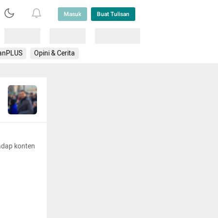
Masuk
Buat Tulisan
Loading
Loading
Lainnya
anPLUS
Opini & Cerita
adap konten