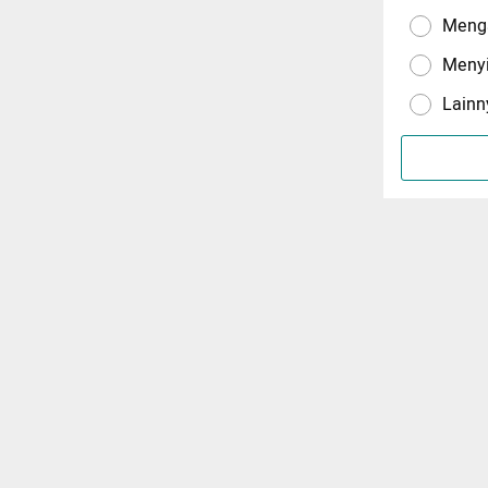
Menga
Meny
Lainn