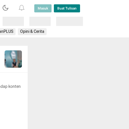
Masuk
Buat Tulisan
Loading
Loading
Lainnya
anPLUS
Opini & Cerita
adap konten