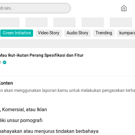
Loading
Loading
Loading
Loading
Loading
Green Initiative
Video Story
Audio Story
Trending
kumpar
au Ikut-ikutan Perang Spesifikasi dan Fitur
O
Konten
n akan menggunakan laporan kamu untuk melakukan pengecekan terh
 Komersial, atau Iklan
iki unsur pornografi
hayakan atau menjurus tindakan berbahaya