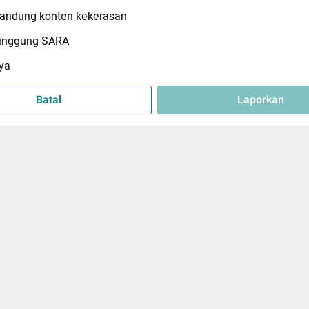
ndung konten kekerasan
inggung SARA
ya
Batal
Laporkan