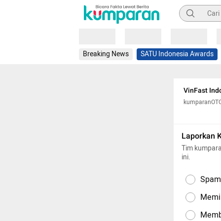
Pencarian
Loading
Loading
Loading
Breaking News
SATU Indonesia Awards
VinFast Ind
kumparanOT
Laporkan 
Tim kumpara
ini.
Spam,
Memil
Memba