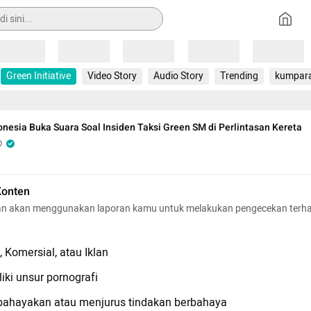
Loading
Loading
Loading
Loading
Loading
Green Initiative
Video Story
Audio Story
Trending
kumpar
onesia Buka Suara Soal Insiden Taksi Green SM di Perlintasan Kereta
O
Konten
n akan menggunakan laporan kamu untuk melakukan pengecekan terh
 Komersial, atau Iklan
iki unsur pornografi
hayakan atau menjurus tindakan berbahaya