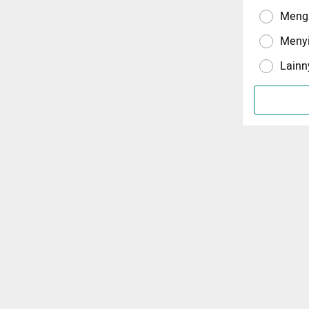
Menga
Meny
Lainn