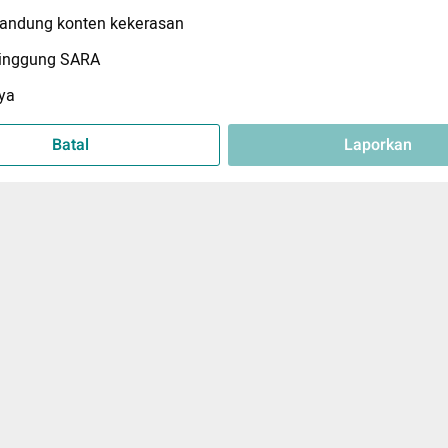
ndung konten kekerasan
inggung SARA
ya
Batal
Laporkan