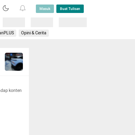
Masuk
Buat Tulisan
Loading
Loading
Lainnya
anPLUS
Opini & Cerita
adap konten