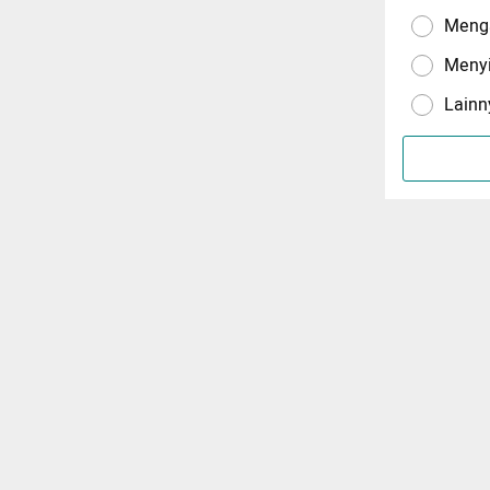
Menga
Meny
Lainn