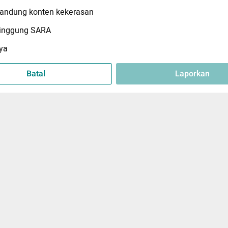
ndung konten kekerasan
inggung SARA
ya
Batal
Laporkan