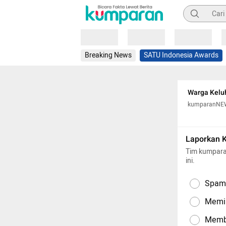
Pencarian
Loading
Loading
Loading
Breaking News
SATU Indonesia Awards
Warga Keluh
kumparanNE
Laporkan 
Tim kumpara
ini.
Spam,
Memil
Memba