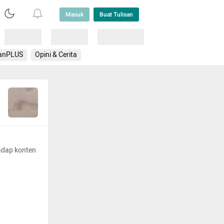
Masuk
Buat Tulisan
Loading
Loading
Lainnya
anPLUS
Opini & Cerita
adap konten