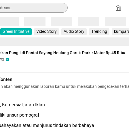
Loading
Loading
Loading
Loading
Loading
Green Initiative
Video Story
Audio Story
Trending
kumpar
kan Pungli di Pantai Sayang Heulang Garut: Parkir Motor Rp 45 Ribu
WS
Konten
n akan menggunakan laporan kamu untuk melakukan pengecekan terh
 Komersial, atau Iklan
iki unsur pornografi
hayakan atau menjurus tindakan berbahaya