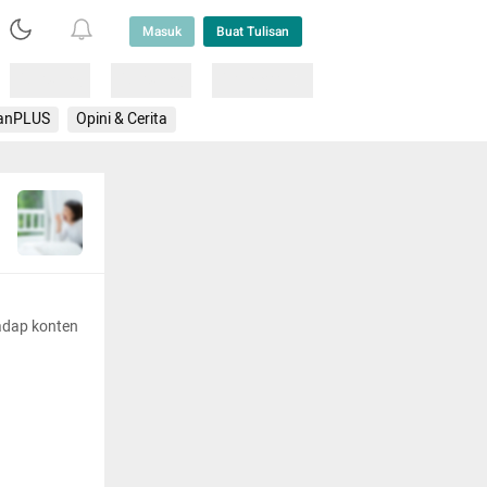
Masuk
Buat Tulisan
Loading
Loading
Lainnya
anPLUS
Opini & Cerita
adap konten