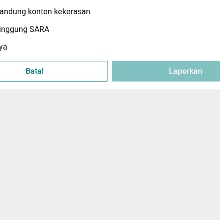
ndung konten kekerasan
inggung SARA
ya
Batal
Laporkan