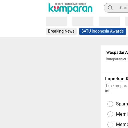
Pencarian
Loading
Loading
Loading
Breaking News
SATU Indonesia Awards
Waspadai An
kumparanM
Laporkan 
Tim kumpara
ini.
Spam,
Memil
Memba