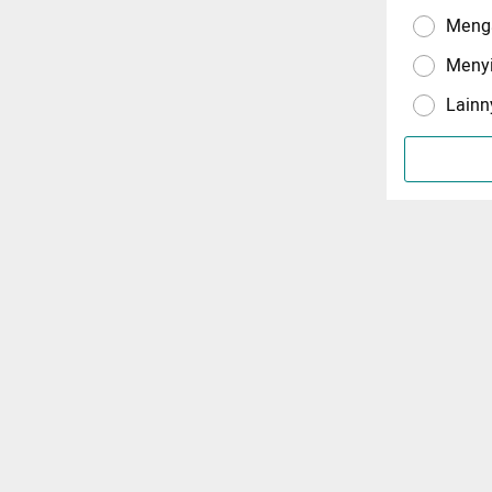
Menga
Meny
Lainn