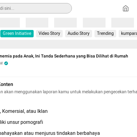
Loading
Loading
Loading
Loading
Loading
Green Initiative
Video Story
Audio Story
Trending
kumpar
emia pada Anak, Ini Tanda Sederhana yang Bisa Dilihat di Rumah
OM
Konten
n akan menggunakan laporan kamu untuk melakukan pengecekan terh
 Komersial, atau Iklan
iki unsur pornografi
hayakan atau menjurus tindakan berbahaya