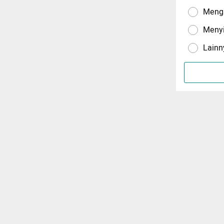
Menga
Meny
Lainn