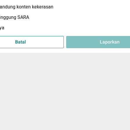
ndung konten kekerasan
inggung SARA
ya
Batal
Laporkan