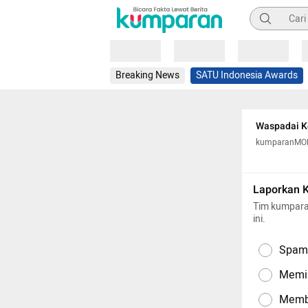
Pencarian
Loading
Loading
Loading
Breaking News
SATU Indonesia Awards
Waspadai Ke
kumparanM
Laporkan 
Tim kumpara
ini.
Spam,
Memil
Memba