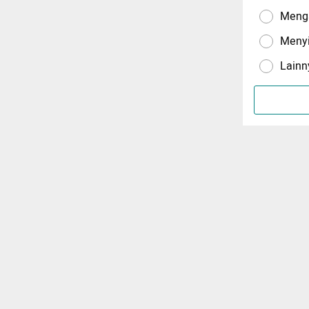
Menga
Meny
Lainn