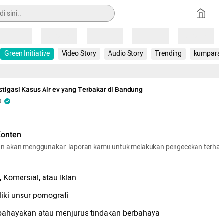
Loading
Loading
Loading
Loading
Loading
Green Initiative
Video Story
Audio Story
Trending
kumpar
stigasi Kasus Air ev yang Terbakar di Bandung
O
Konten
n akan menggunakan laporan kamu untuk melakukan pengecekan terh
 Komersial, atau Iklan
iki unsur pornografi
hayakan atau menjurus tindakan berbahaya