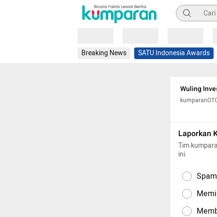
Pencarian
Loading
Loading
Loading
Breaking News
SATU Indonesia Awards
Wuling Inve
kumparanOT
Laporkan 
Tim kumpara
ini.
Spam,
Memil
Memba