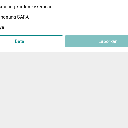
ndung konten kekerasan
inggung SARA
ya
Batal
Laporkan