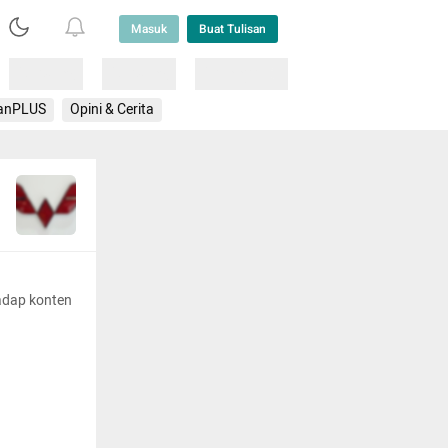
Masuk
Buat Tulisan
Loading
Loading
Lainnya
anPLUS
Opini & Cerita
adap konten