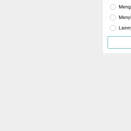
Menga
Meny
Lainn