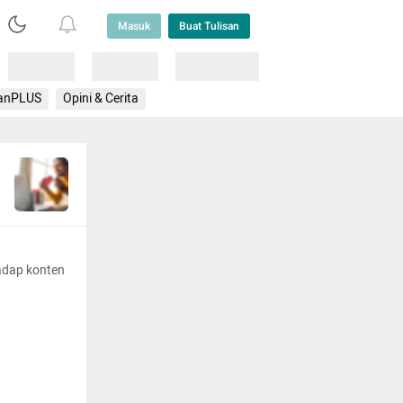
Masuk
Buat Tulisan
Loading
Loading
Lainnya
anPLUS
Opini & Cerita
adap konten