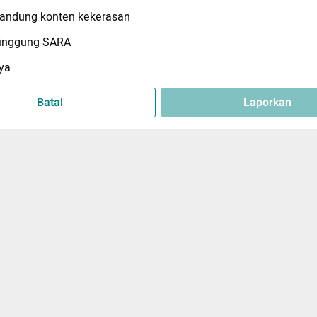
ndung konten kekerasan
inggung SARA
ya
Batal
Laporkan