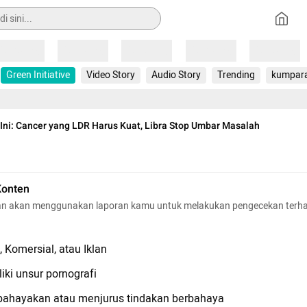
Loading
Loading
Loading
Loading
Loading
Green Initiative
Video Story
Audio Story
Trending
kumpar
 Ini: Cancer yang LDR Harus Kuat, Libra Stop Umbar Masalah
Konten
n akan menggunakan laporan kamu untuk melakukan pengecekan terh
 Komersial, atau Iklan
iki unsur pornografi
hayakan atau menjurus tindakan berbahaya