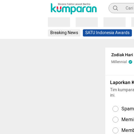
Pencarian
Loading
Loading
Loading
Breaking News
SATU Indonesia Awards
Zodiak Hari
Millennial
Laporkan 
Tim kumpara
ini.
Spam,
Memil
Memba