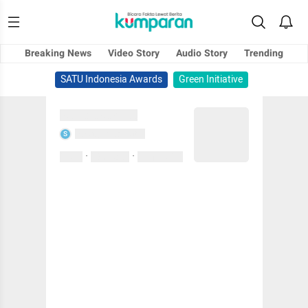
Breaking News
Video Story
Audio Story
Trending
SATU Indonesia Awards
Green Initiative
Sedang memuat...
Sedang memuat...
S
·
·
0 Suka
0 Komentar
01 April 2020