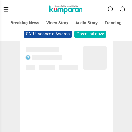
Breaking News
Video Story
Audio Story
Trending
SATU Indonesia Awards
Green Initiative
Sedang memuat...
Sedang memuat...
S
·
·
0 Suka
0 Komentar
01 April 2020