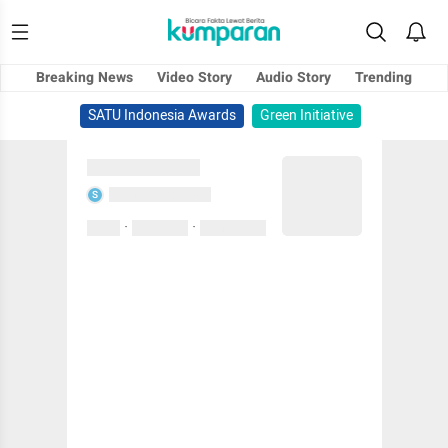
Breaking News
Video Story
Audio Story
Trending
SATU Indonesia Awards
Green Initiative
Sedang memuat...
Sedang memuat...
S
·
·
0 Suka
0 Komentar
01 April 2020