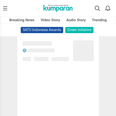
Breaking News
Video Story
Audio Story
Trending
SATU Indonesia Awards
Green Initiative
Sedang memuat...
Sedang memuat...
S
·
·
0 Suka
0 Komentar
01 April 2020