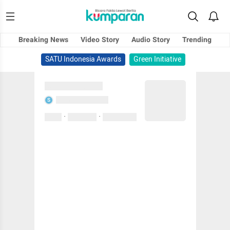
Breaking News
Video Story
Audio Story
Trending
SATU Indonesia Awards
Green Initiative
Sedang memuat...
Sedang memuat...
S
·
·
0 Suka
0 Komentar
01 April 2020