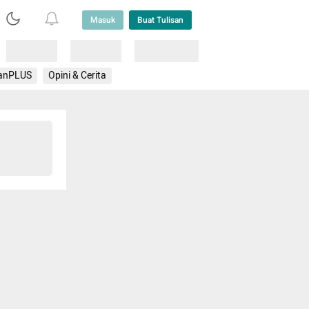
Masuk
Buat Tulisan
Loading
Loading
Lainnya
anPLUS
Opini & Cerita