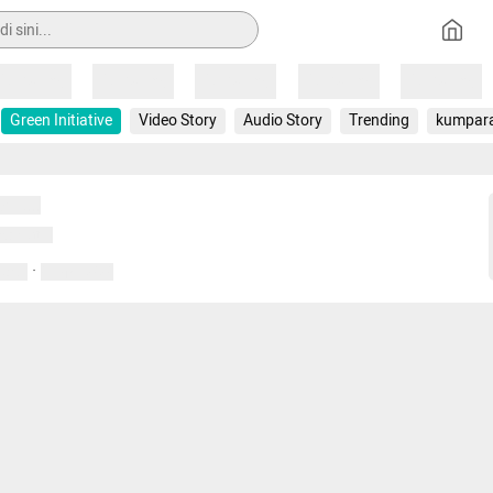
Loading
Loading
Loading
Loading
Loading
Green Initiative
Video Story
Audio Story
Trending
kumpar
uat...
emuat...
·
entar
01 April 2020