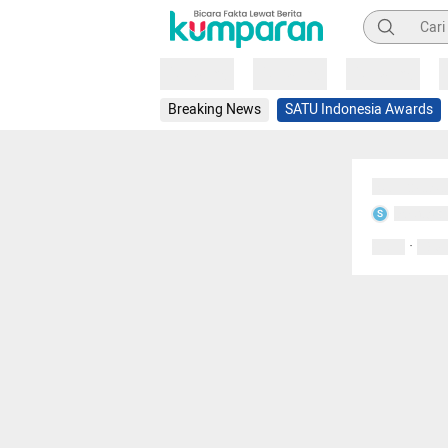
Pencarian
Loading
Loading
Loading
Breaking News
SATU Indonesia Awards
Sedang mem
Sedang m
S
·
0 Suka
0 Kom