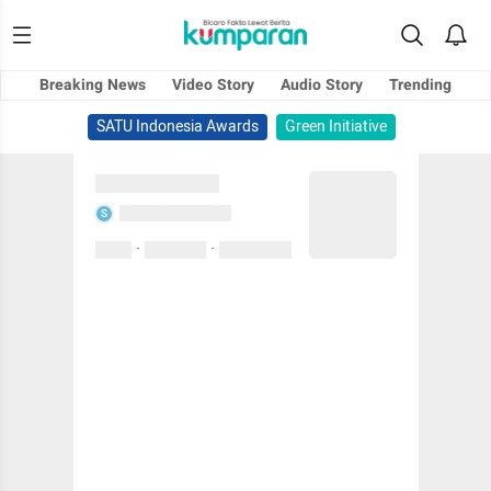
Breaking News
Video Story
Audio Story
Trending
SATU Indonesia Awards
Green Initiative
Sedang memuat...
Sedang memuat...
S
·
·
0 Suka
0 Komentar
01 April 2020