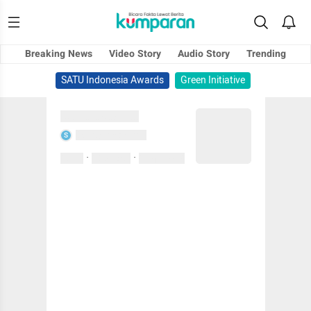
Breaking News
Video Story
Audio Story
Trending
SATU Indonesia Awards
Green Initiative
Sedang memuat...
Sedang memuat...
S
·
·
0 Suka
0 Komentar
01 April 2020