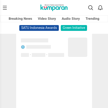
Breaking News
Video Story
Audio Story
Trending
SATU Indonesia Awards
Green Initiative
Sedang memuat...
Sedang memuat...
S
·
·
0 Suka
0 Komentar
01 April 2020