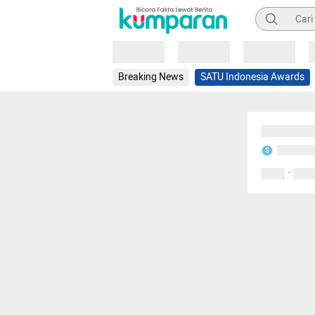
Pencarian
Loading
Loading
Loading
Breaking News
SATU Indonesia Awards
Sedang mem
Sedang m
S
·
0 Suka
0 Kom