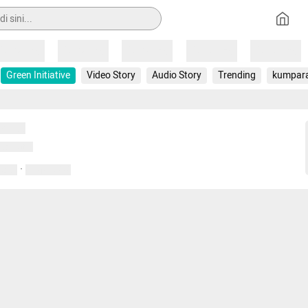
Loading
Loading
Loading
Loading
Loading
Green Initiative
Video Story
Audio Story
Trending
kumpar
uat...
emuat...
·
entar
01 April 2020