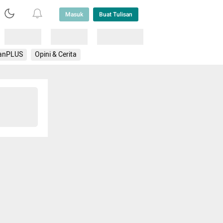
Masuk
Buat Tulisan
Loading
Loading
Lainnya
anPLUS
Opini & Cerita