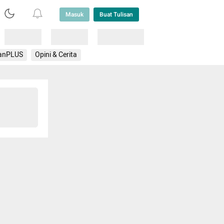
Masuk
Buat Tulisan
Loading
Loading
Lainnya
anPLUS
Opini & Cerita