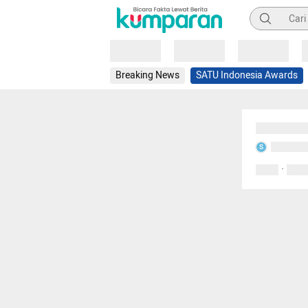
Pencarian
Loading
Loading
Loading
Breaking News
SATU Indonesia Awards
Sedang mem
Sedang m
S
·
0 Suka
0 Kom