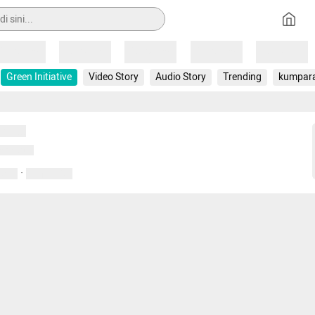
Loading
Loading
Loading
Loading
Loading
Green Initiative
Video Story
Audio Story
Trending
kumpar
uat...
emuat...
·
entar
01 April 2020