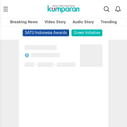
Breaking News
Video Story
Audio Story
Trending
SATU Indonesia Awards
Green Initiative
Sedang memuat...
Sedang memuat...
S
·
·
0 Suka
0 Komentar
01 April 2020