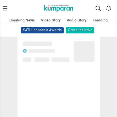
Breaking News
Video Story
Audio Story
Trending
SATU Indonesia Awards
Green Initiative
Sedang memuat...
Sedang memuat...
S
·
·
0 Suka
0 Komentar
01 April 2020