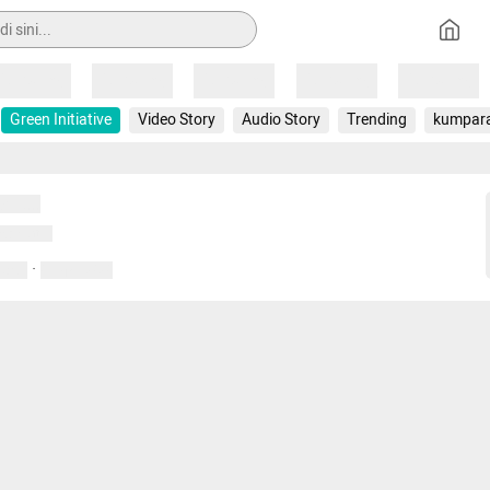
Loading
Loading
Loading
Loading
Loading
Green Initiative
Video Story
Audio Story
Trending
kumpar
uat...
emuat...
·
entar
01 April 2020