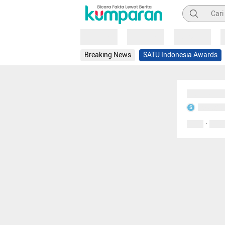
Pencarian
Loading
Loading
Loading
Breaking News
SATU Indonesia Awards
Sedang mem
Sedang m
S
·
0 Suka
0 Kom