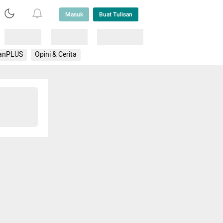
Masuk
Buat Tulisan
Loading
Loading
Lainnya
anPLUS
Opini & Cerita