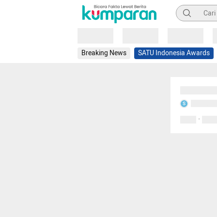
Pencarian
Loading
Loading
Loading
Breaking News
SATU Indonesia Awards
Sedang mem
Sedang m
S
·
0 Suka
0 Kom