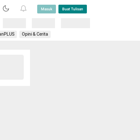
Masuk
Buat Tulisan
Loading
Loading
Lainnya
anPLUS
Opini & Cerita