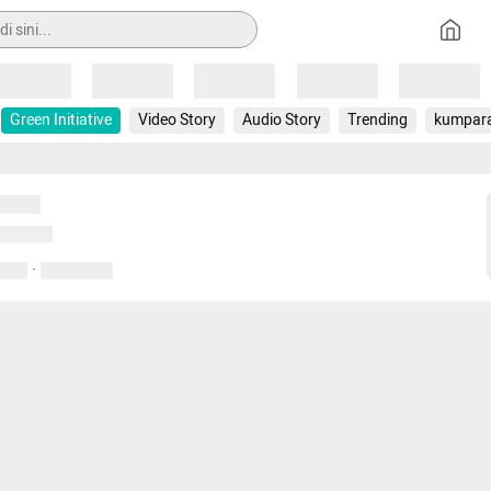
Loading
Loading
Loading
Loading
Loading
Green Initiative
Video Story
Audio Story
Trending
kumpar
uat...
emuat...
·
entar
01 April 2020