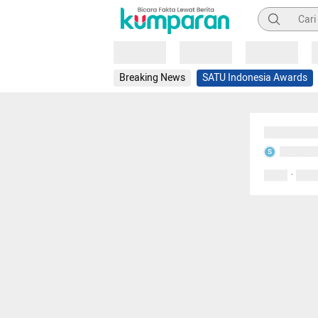
Pencarian
Loading
Loading
Loading
Breaking News
SATU Indonesia Awards
Sedang mem
Sedang m
S
·
0 Suka
0 Kom