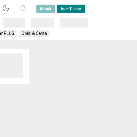
Masuk
Buat Tulisan
Loading
Loading
Lainnya
anPLUS
Opini & Cerita