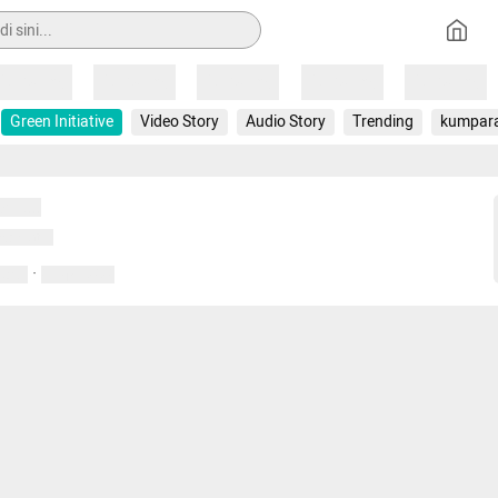
Loading
Loading
Loading
Loading
Loading
Green Initiative
Video Story
Audio Story
Trending
kumpar
uat...
emuat...
·
entar
01 April 2020