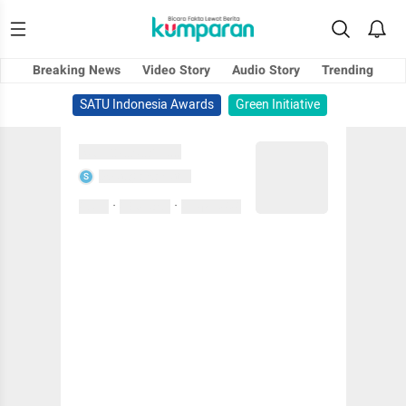
Breaking News
Video Story
Audio Story
Trending
SATU Indonesia Awards
Green Initiative
Sedang memuat...
Sedang memuat...
S
·
·
0 Suka
0 Komentar
01 April 2020