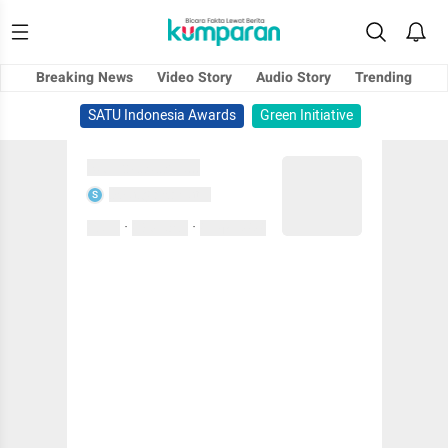
Breaking News
Video Story
Audio Story
Trending
SATU Indonesia Awards
Green Initiative
Sedang memuat...
Sedang memuat...
S
·
·
0 Suka
0 Komentar
01 April 2020