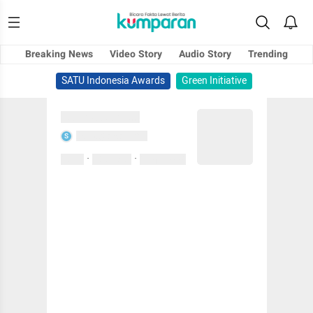
Breaking News
Video Story
Audio Story
Trending
SATU Indonesia Awards
Green Initiative
Sedang memuat...
Sedang memuat...
S
·
·
0 Suka
0 Komentar
01 April 2020