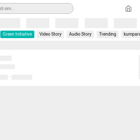
Loading
Loading
Loading
Loading
Loading
Green Initiative
Video Story
Audio Story
Trending
kumpar
uat...
emuat...
·
entar
01 April 2020