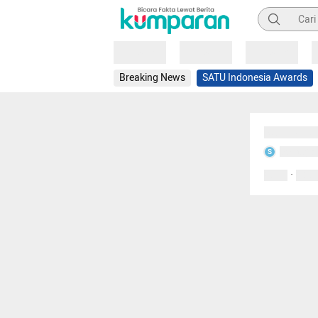
Pencarian
Loading
Loading
Loading
Breaking News
SATU Indonesia Awards
Sedang mem
Sedang m
S
·
0 Suka
0 Kom