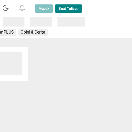
Masuk
Buat Tulisan
Loading
Loading
Lainnya
anPLUS
Opini & Cerita