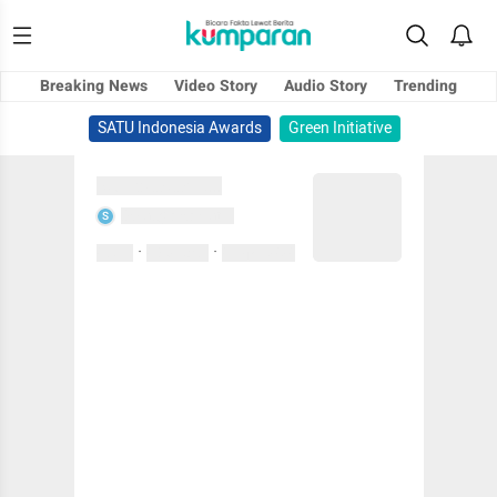
Breaking News
Video Story
Audio Story
Trending
SATU Indonesia Awards
Green Initiative
Sedang memuat...
Sedang memuat...
S
·
·
0 Suka
0 Komentar
01 April 2020