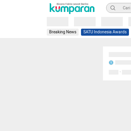
Pencarian
Loading
Loading
Loading
Breaking News
SATU Indonesia Awards
Sedang mem
Sedang m
S
·
0 Suka
0 Kom