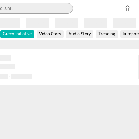
Loading
Loading
Loading
Loading
Loading
Green Initiative
Video Story
Audio Story
Trending
kumpar
uat...
emuat...
·
entar
01 April 2020