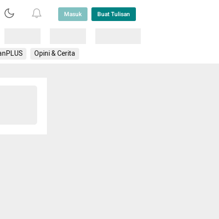
Masuk
Buat Tulisan
Loading
Loading
Lainnya
anPLUS
Opini & Cerita