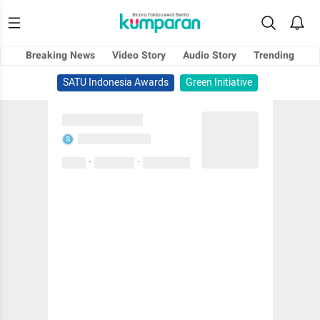
Breaking News
Video Story
Audio Story
Trending
SATU Indonesia Awards
Green Initiative
Sedang memuat...
Sedang memuat...
S
·
·
0 Suka
0 Komentar
01 April 2020