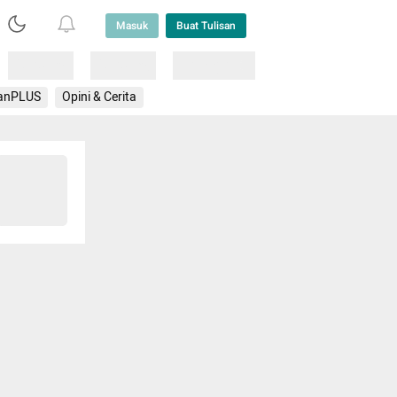
Masuk
Buat Tulisan
Loading
Loading
Lainnya
anPLUS
Opini & Cerita