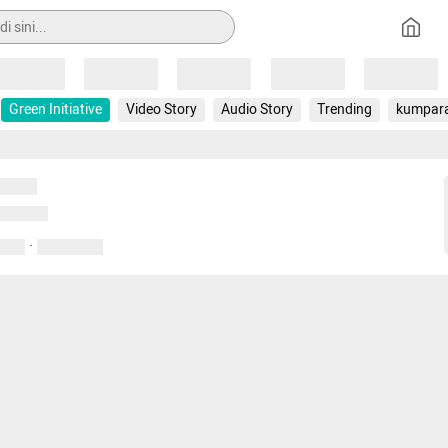
Loading
Loading
Loading
Loading
Loading
Green Initiative
Video Story
Audio Story
Trending
kumpar
uat...
emuat...
·
entar
01 April 2020