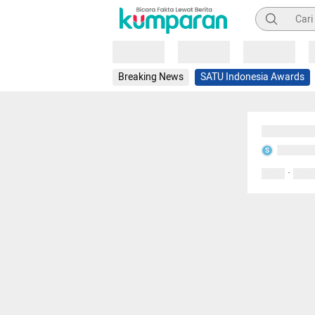
Pencarian
Loading
Loading
Loading
Breaking News
SATU Indonesia Awards
Sedang mem
Sedang m
S
·
0 Suka
0 Kom