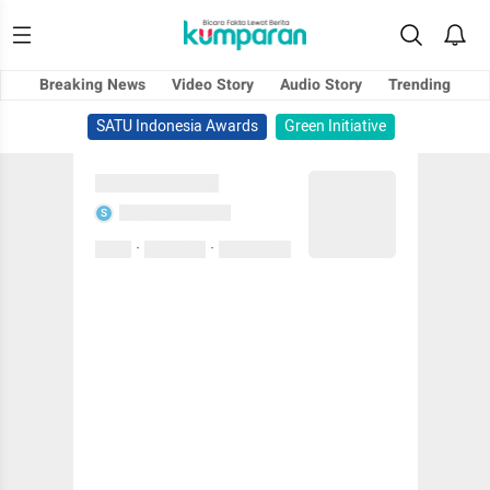
Breaking News
Video Story
Audio Story
Trending
SATU Indonesia Awards
Green Initiative
Sedang memuat...
Sedang memuat...
S
·
·
0 Suka
0 Komentar
01 April 2020