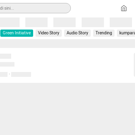
Loading
Loading
Loading
Loading
Loading
Green Initiative
Video Story
Audio Story
Trending
kumpar
uat...
emuat...
·
entar
01 April 2020