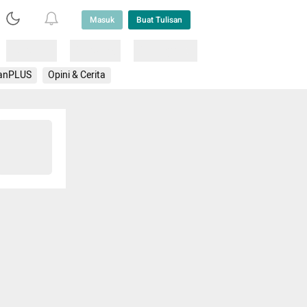
Masuk
Buat Tulisan
Loading
Loading
Lainnya
anPLUS
Opini & Cerita