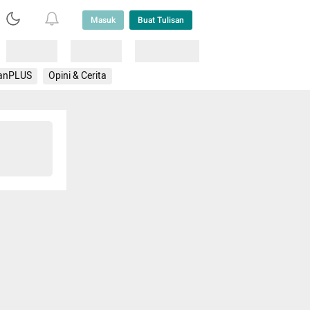
Masuk
Buat Tulisan
Loading
Loading
Lainnya
anPLUS
Opini & Cerita