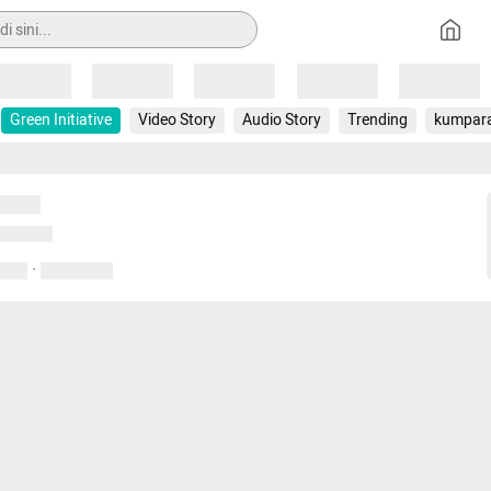
Loading
Loading
Loading
Loading
Loading
Green Initiative
Video Story
Audio Story
Trending
kumpar
uat...
emuat...
·
entar
01 April 2020