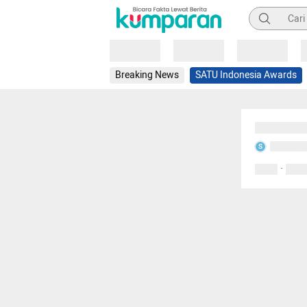
Pencarian
Loading
Loading
Loading
Breaking News
SATU Indonesia Awards
Sedang mem
Sedang m
S
·
0 Suka
0 Kom