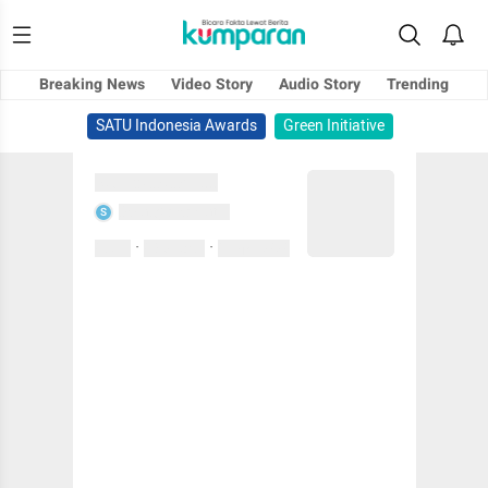
Breaking News
Video Story
Audio Story
Trending
SATU Indonesia Awards
Green Initiative
Sedang memuat...
Sedang memuat...
S
·
·
0 Suka
0 Komentar
01 April 2020