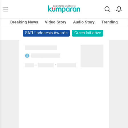
Breaking News
Video Story
Audio Story
Trending
SATU Indonesia Awards
Green Initiative
Sedang memuat...
Sedang memuat...
S
·
·
0 Suka
0 Komentar
01 April 2020