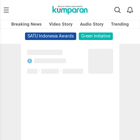
Breaking News
Video Story
Audio Story
Trending
SATU Indonesia Awards
Green Initiative
Sedang memuat...
Sedang memuat...
S
·
·
0 Suka
0 Komentar
01 April 2020