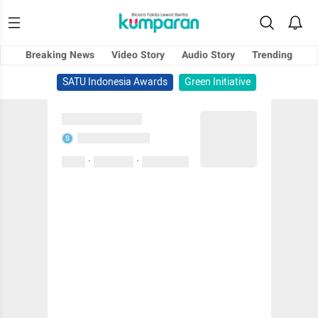
Breaking News
Video Story
Audio Story
Trending
SATU Indonesia Awards
Green Initiative
Sedang memuat...
Sedang memuat...
S
·
·
0 Suka
0 Komentar
01 April 2020