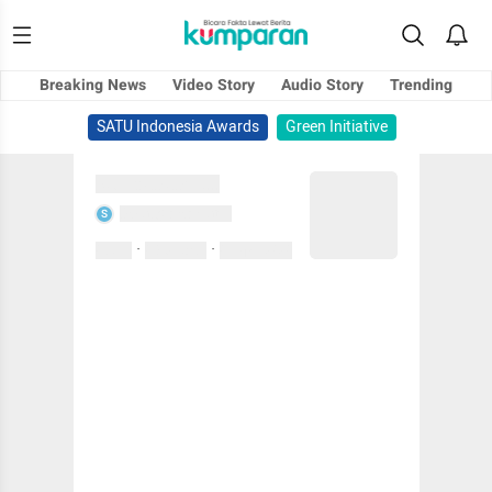
Breaking News
Video Story
Audio Story
Trending
SATU Indonesia Awards
Green Initiative
Sedang memuat...
Sedang memuat...
S
·
·
0 Suka
0 Komentar
01 April 2020