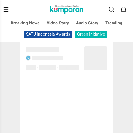
Breaking News
Video Story
Audio Story
Trending
SATU Indonesia Awards
Green Initiative
Sedang memuat...
Sedang memuat...
S
·
·
0 Suka
0 Komentar
01 April 2020