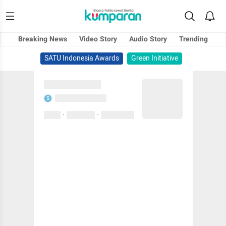
Breaking News
Video Story
Audio Story
Trending
SATU Indonesia Awards
Green Initiative
Sedang memuat...
Sedang memuat...
S
·
·
0 Suka
0 Komentar
01 April 2020