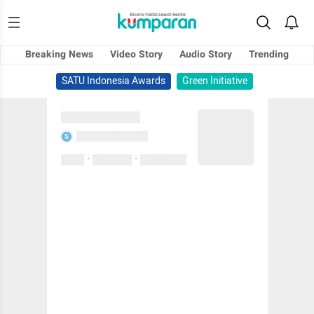
Breaking News
Video Story
Audio Story
Trending
SATU Indonesia Awards
Green Initiative
Sedang memuat...
Sedang memuat...
S
·
·
0 Suka
0 Komentar
01 April 2020