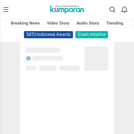
Breaking News
Video Story
Audio Story
Trending
SATU Indonesia Awards
Green Initiative
Sedang memuat...
Sedang memuat...
S
·
·
0 Suka
0 Komentar
01 April 2020