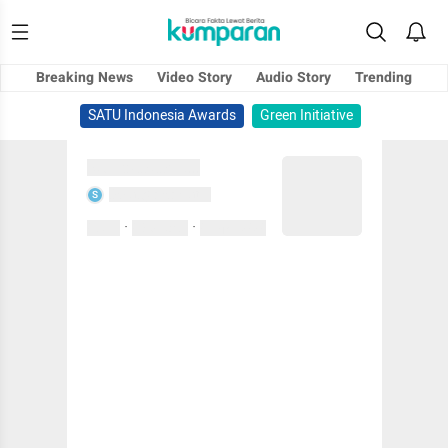
Breaking News
Video Story
Audio Story
Trending
SATU Indonesia Awards
Green Initiative
Sedang memuat...
Sedang memuat...
S
·
·
0 Suka
0 Komentar
01 April 2020