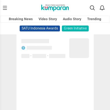
Breaking News
Video Story
Audio Story
Trending
SATU Indonesia Awards
Green Initiative
Sedang memuat...
Sedang memuat...
S
·
·
0 Suka
0 Komentar
01 April 2020