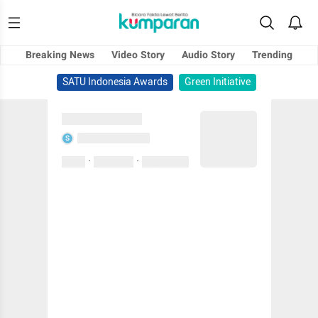
Breaking News
Video Story
Audio Story
Trending
SATU Indonesia Awards
Green Initiative
Sedang memuat...
Sedang memuat...
S
·
·
0 Suka
0 Komentar
01 April 2020