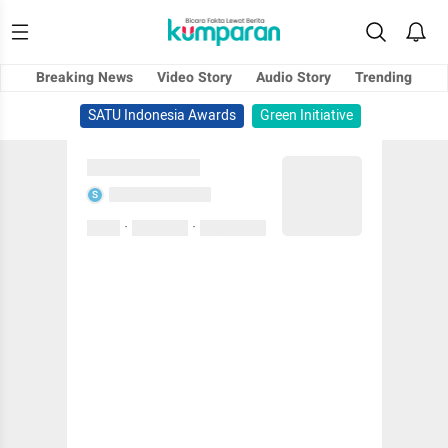
Breaking News
Video Story
Audio Story
Trending
SATU Indonesia Awards
Green Initiative
Sedang memuat...
Sedang memuat...
S
·
·
0 Suka
0 Komentar
01 April 2020