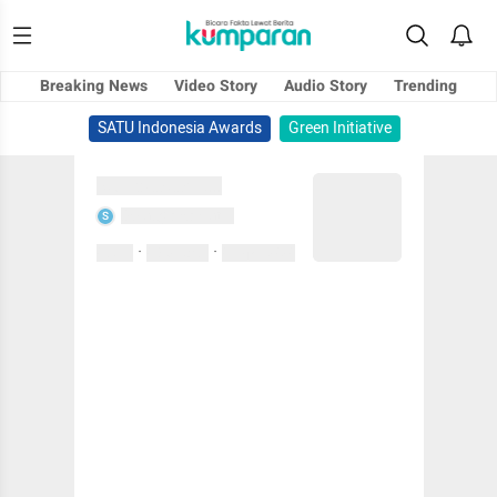
Breaking News
Video Story
Audio Story
Trending
SATU Indonesia Awards
Green Initiative
Sedang memuat...
Sedang memuat...
S
·
·
0 Suka
0 Komentar
01 April 2020